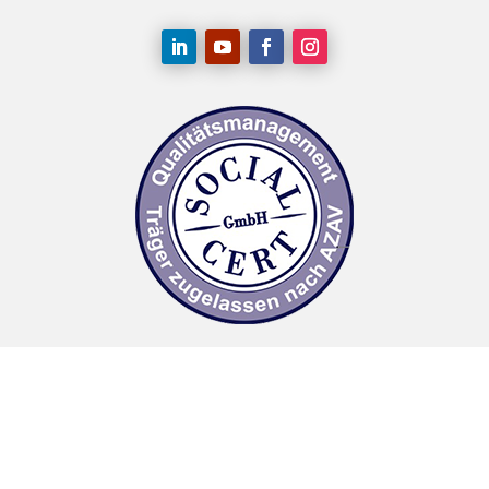
AGB
|
Nutzungsbedingungen
|
Datenschutz
|
Impressum
© Ritterbusch & Empl GbR